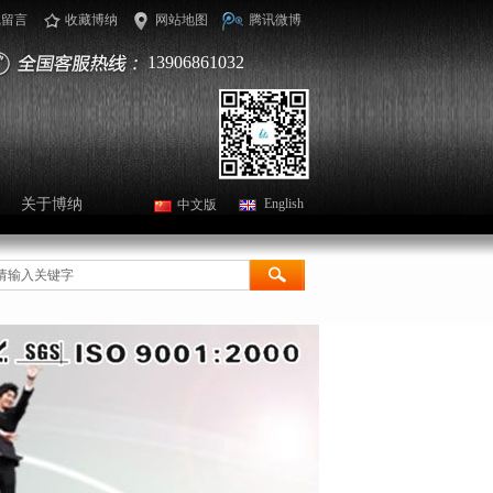
线留言
收藏博纳
网站地图
腾讯微博
13906861032
关于博纳
English
中文版