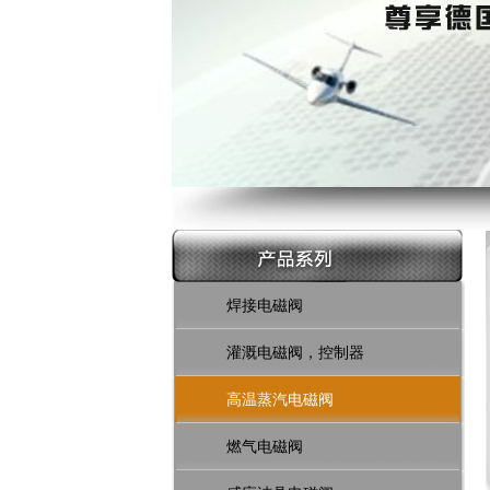
焊接电磁阀
灌溉电磁阀，控制器
高温蒸汽电磁阀
燃气电磁阀