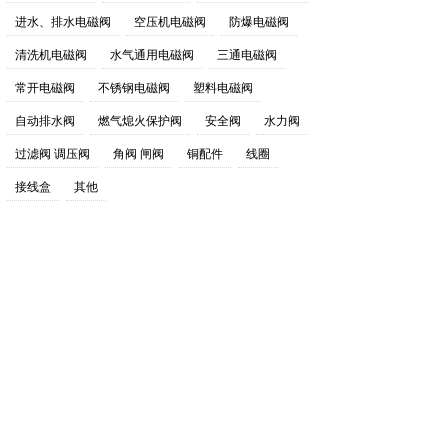
进水、排水电磁阀
空压机电磁阀
防爆电磁阀
清洗机电磁阀
水气通用电磁阀
三通电磁阀
常开电磁阀
不锈钢电磁阀
塑料电磁阀
自动排水阀
燃气熄火保护阀
安全阀
水力阀
过滤阀 调压阀
角阀 闸阀
铜配件
线圈
接线盒
其他